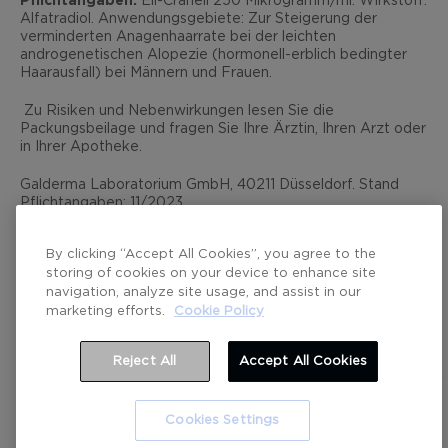
Pflichtangaben:
Ell-Cranell 250 Mikrogramm/ml. Wirkstoff:
Alfatradiol. Anwendungsgebiete: Zur Steigerung der
verminderten Anagenhaarrate bei der leichten
androgenetischen Alopezie (hormonell-erblich bedingter
Haarausfall) bei Männern und Frauen.
Zu Risiken und Nebenwirkungen lesen Sie die
Packungsbeilage und fragen Sie Ihre Ärztin, Ihren Arzt oder
in Ihrer Apotheke.
Galderma Laboratorium GmbH, 40211 Düsseldorf. Stand
Pflichtangaben: 11/2023
By clicking “Accept All Cookies”, you agree to the
storing of cookies on your device to enhance site
navigation, analyze site usage, and assist in our
marketing efforts.
Cookie Policy
© Galderma Laboratorium GmbH 2026
Reject All
Accept All Cookies
Cookies Settings
JETZT