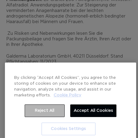
Alfatradiol. Anwendungsgebiete: Zur Steigerung der
verminderten Anagenhaarrate bei der leichten
androgenetischen Alopezie (hormonell-erblich bedingter
Haarausfall) bei Männern und Frauen.
Zu Risiken und Nebenwirkungen lesen Sie die
Packungsbeilage und fragen Sie Ihre Ärztin, Ihren Arzt oder
in Ihrer Apotheke.
Galderma Laboratorium GmbH, 40211 Düsseldorf. Stand
Pflichtangaben: 11/2023
By clicking “Accept All Cookies”, you agree to the
storing of cookies on your device to enhance site
navigation, analyze site usage, and assist in our
marketing efforts.
Cookie Policy
© Galderma Laboratorium GmbH 2026
Reject All
Accept All Cookies
Cookies Settings
JETZT