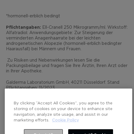
*hormonell-erblich bedingt
Pflichtangaben:
Ell-Cranell 250 Mikrogramm/ml. Wirkstoff:
Alfatradiol. Anwendungsgebiete: Zur Steigerung der
verminderten Anagenhaarrate bei der leichten
androgenetischen Alopezie (hormonell-erblich bedingter
Haarausfall) bei Männern und Frauen.
Zu Risiken und Nebenwirkungen lesen Sie die
Packungsbeilage und fragen Sie Ihre Ärztin, Ihren Arzt oder
in Ihrer Apotheke.
Galderma Laboratorium GmbH, 40211 Düsseldorf. Stand
Pflichtangaben: 11/2023
By clicking “Accept All Cookies”, you agree to the
storing of cookies on your device to enhance site
navigation, analyze site usage, and assist in our
marketing efforts.
Cookie Policy
© Galderma Laboratorium GmbH 2026