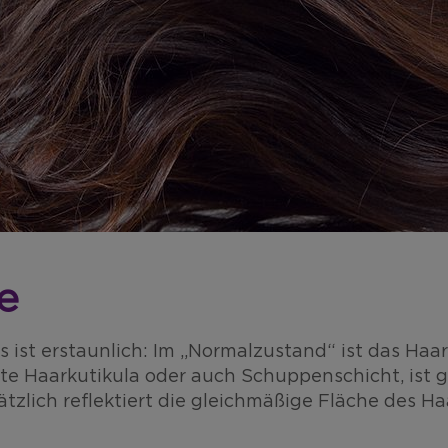
e
 ist erstaunlich: Im „Normalzustand“ ist das Haa
te Haarkutikula oder auch Schuppenschicht, ist g
tzlich reflektiert die gleichmäßige Fläche des Ha