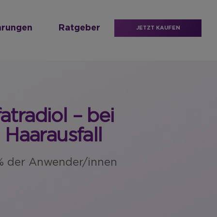
hrungen
Ratgeber
JETZT KAUFEN
fatradiol – bei
 Haarausfall
0% der Anwender/innen